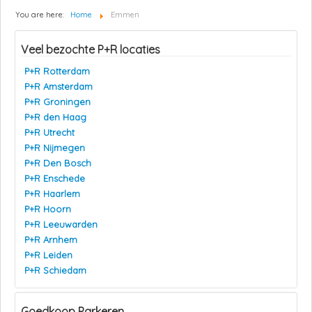
You are here:
Home
Emmen
Veel bezochte P+R locaties
P+R Rotterdam
P+R Amsterdam
P+R Groningen
P+R den Haag
P+R Utrecht
P+R Nijmegen
P+R Den Bosch
P+R Enschede
P+R Haarlem
P+R Hoorn
P+R Leeuwarden
P+R Arnhem
P+R Leiden
P+R Schiedam
Goedkoop Parkeren