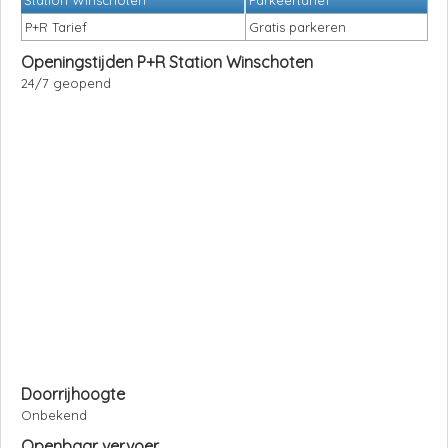
Station Winschoten
Parkeertarief
P+R Tarief
Gratis parkeren
Openingstijden P+R Station Winschoten
24/7 geopend
Doorrijhoogte
Onbekend
Openbaar vervoer