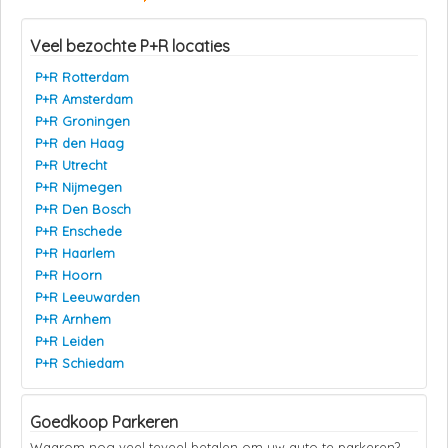
Veel bezochte P+R locaties
P+R Rotterdam
P+R Amsterdam
P+R Groningen
P+R den Haag
P+R Utrecht
P+R Nijmegen
P+R Den Bosch
P+R Enschede
P+R Haarlem
P+R Hoorn
P+R Leeuwarden
P+R Arnhem
P+R Leiden
P+R Schiedam
Goedkoop Parkeren
Waarom nog veel teveel betalen om uw auto te parkeren?